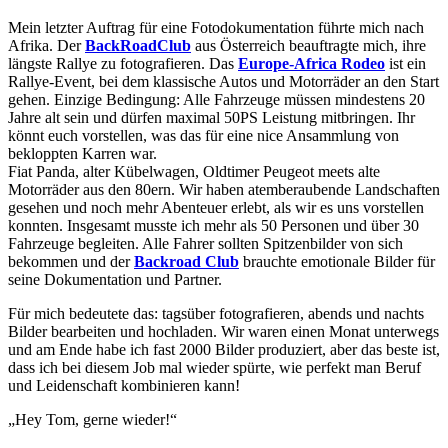
Mein letzter Auftrag für eine Fotodokumentation führte mich nach
Afrika. Der
BackRoadClub
aus Österreich beauftragte mich, ihre
längste Rallye zu fotografieren. Das
Europe-Africa Rodeo
ist ein
Rallye-Event, bei dem klassische Autos und Motorräder an den Start
gehen. Einzige Bedingung: Alle Fahrzeuge müssen mindestens 20
Jahre alt sein und dürfen maximal 50PS Leistung mitbringen. Ihr
könnt euch vorstellen, was das für eine nice Ansammlung von
bekloppten Karren war.
Fiat Panda, alter Kübelwagen, Oldtimer Peugeot meets alte
Motorräder aus den 80ern. Wir haben atemberaubende Landschaften
gesehen und noch mehr Abenteuer erlebt, als wir es uns vorstellen
konnten. Insgesamt musste ich mehr als 50 Personen und über 30
Fahrzeuge begleiten. Alle Fahrer sollten Spitzenbilder von sich
bekommen und der
Backroad Club
brauchte emotionale Bilder für
seine Dokumentation und Partner.
Für mich bedeutete das: tagsüber fotografieren, abends und nachts
Bilder bearbeiten und hochladen. Wir waren einen Monat unterwegs
und am Ende habe ich fast 2000 Bilder produziert, aber das beste ist,
dass ich bei diesem Job mal wieder spürte, wie perfekt man Beruf
und Leidenschaft kombinieren kann!
„Hey Tom, gerne wieder!“