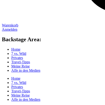
Warenkorb
Anmelden
Backstage Area:
Home
7 vs. Wild
Privates
Travel-Tipps
Meine Reise
Affe in den Medien
Home
7 vs. Wild
Privates
Travel-Tipps
Meine Reise
Affe in den Medien